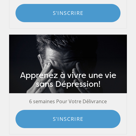
S'INSCRIRE
Apprenez à vivre une vie
sans Dépression!
6 semaines Pour Votre Délivrance
S'INSCRIRE