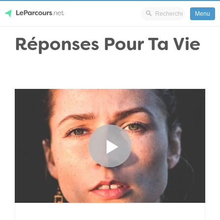
Menu
Skip
Réponses Pour Ta Vie
LeParcours.net
to
content