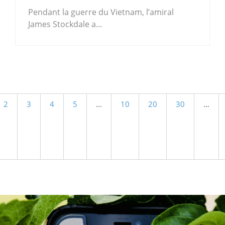
Pendant la guerre du Vietnam, l’amiral
James Stockdale a…
.
2
3
4
5
…
10
20
30
…