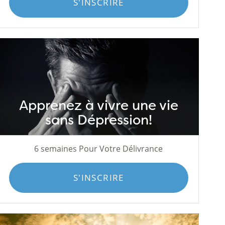
S'INSCRIRE
Apprenez à vivre une vie
sans Dépression!
6 semaines Pour Votre Délivrance
S'INSCRIRE