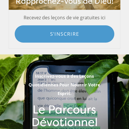
Rapprochez-vous de Dieu!
Recevez des leçons de vie gratuites ici
S'INSCRIRE
Inscrivez-vous à des Leçons
Quotidiennes Pour Nourrir Votre
Esprit.
Le Parcours
Dévotionnel