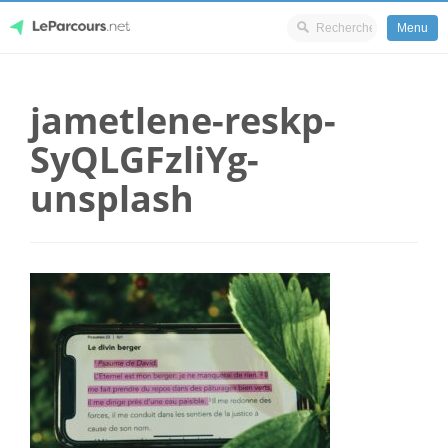
Menu
Skip
LeParcours.net
to
jametlene-reskp-
content
SyQLGFzliYg-
unsplash