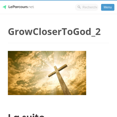
Menu
Skip
LeParcours.net
to
GrowCloserToGod_2
content