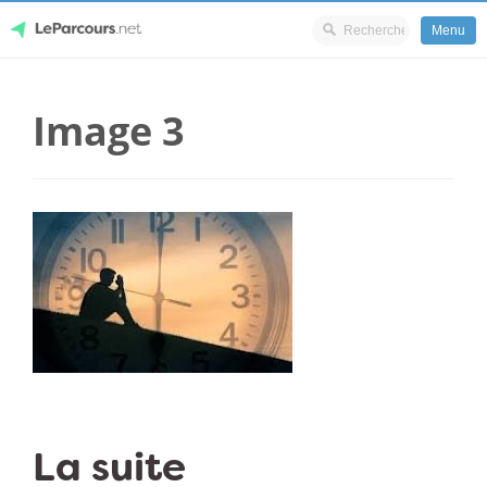
Menu
Skip
LeParcours.net
to
Image 3
content
La suite