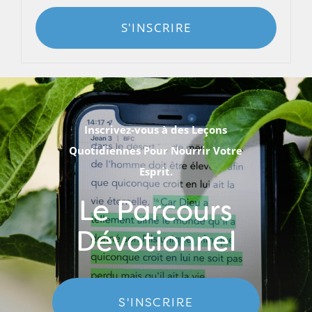
S'INSCRIRE
Inscrivez-vous à des Leçons
Quotidiennes Pour Nourrir Votre
Esprit.
Le Parcours
Dévotionnel
S'INSCRIRE