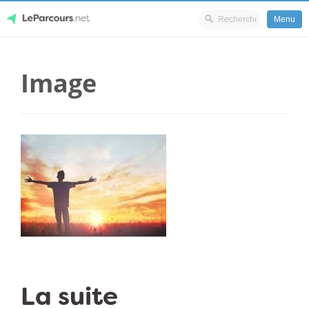
Menu
Skip
LeParcours.net
to
Image
content
La suite