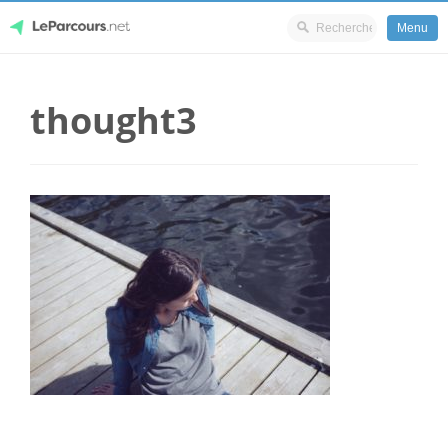
Menu
Skip
LeParcours.net
to
thought3
content