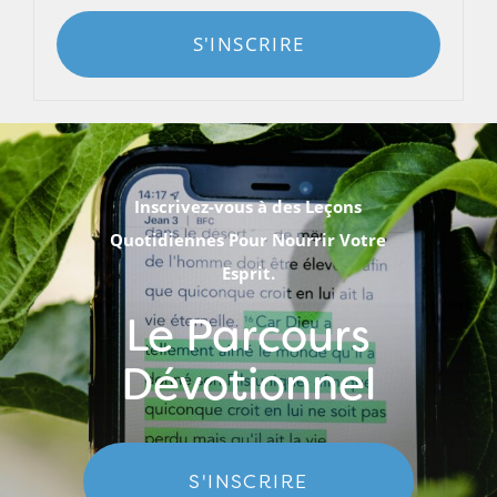
S'INSCRIRE
Inscrivez-vous à des Leçons
Quotidiennes Pour Nourrir Votre
Esprit.
Le Parcours
Dévotionnel
S'INSCRIRE