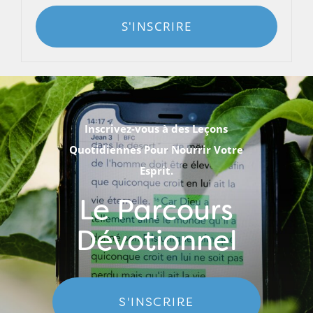
S'INSCRIRE
Inscrivez-vous à des Leçons
Quotidiennes Pour Nourrir Votre
Esprit.
Le Parcours
Dévotionnel
S'INSCRIRE