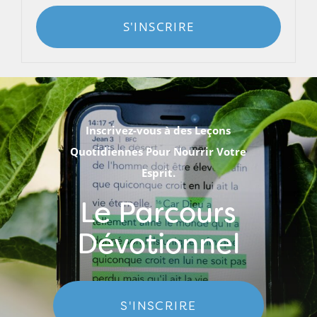
S'INSCRIRE
Inscrivez-vous à des Leçons
Quotidiennes Pour Nourrir Votre
Esprit.
Le Parcours
Dévotionnel
S'INSCRIRE