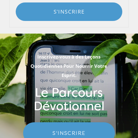
S'INSCRIRE
Inscrivez-vous à des Leçons
Quotidiennes Pour Nourrir Votre
Esprit.
Le Parcours
Dévotionnel
S'INSCRIRE