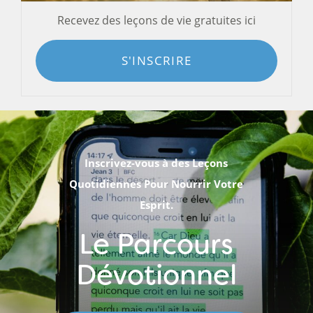
Recevez des leçons de vie gratuites ici
S'INSCRIRE
Inscrivez-vous à des Leçons
Quotidiennes Pour Nourrir Votre
Esprit.
Le Parcours
Dévotionnel