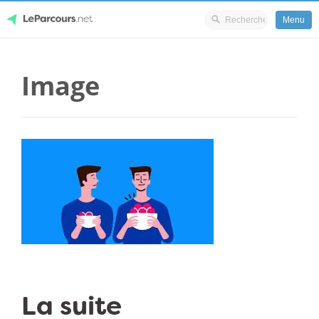
Menu
Skip
LeParcours.net
to
Image
content
La suite