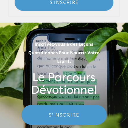
S'INSCRIRE
Inscrivez-vous à des Leçons
Quotidiennes Pour Nourrir Votre
Esprit.
Le Parcours
Dévotionnel
S'INSCRIRE