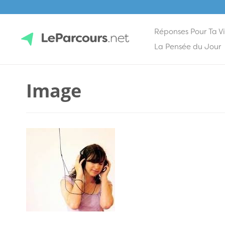
Réponses Pour Ta V
Skip
La Pensée du Jour
to
content
LeParcours.net
Image