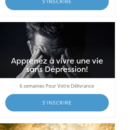
S'INSCRIRE
Apprenez à vivre une vie
sans Dépression!
6 semaines Pour Votre Délivrance
S'INSCRIRE