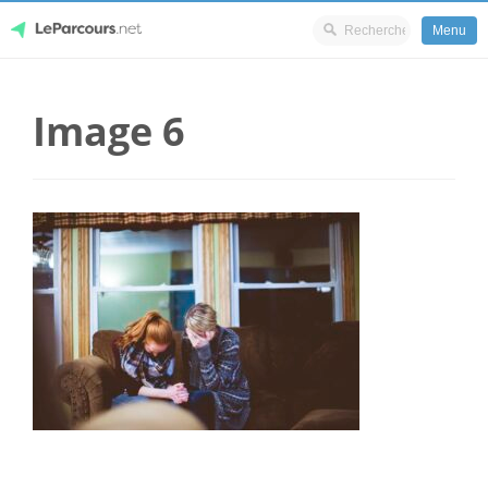
Menu
Skip
LeParcours.net
to
Image 6
content