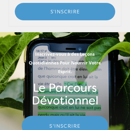
S'INSCRIRE
Inscrivez-vous à des Leçons
Quotidiennes Pour Nourrir Votre
Esprit.
Le Parcours
Dévotionnel
S'INSCRIRE