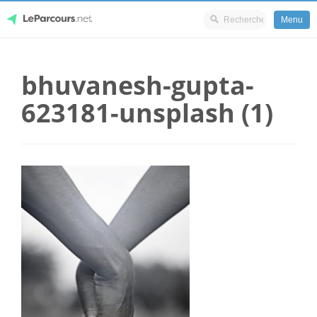
Menu
Skip
LeParcours.net
to
bhuvanesh-gupta-
content
623181-unsplash (1)