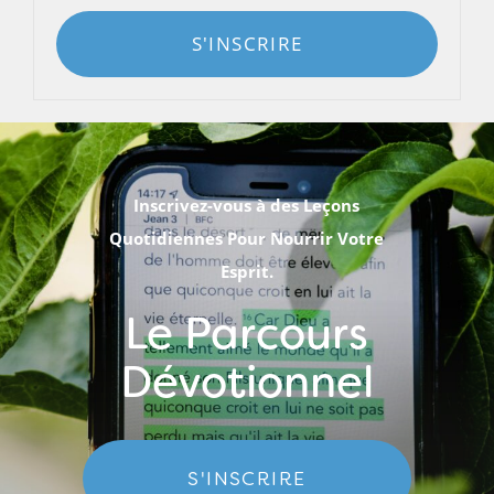
S'INSCRIRE
Inscrivez-vous à des Leçons
Quotidiennes Pour Nourrir Votre
Esprit.
Le Parcours
Dévotionnel
S'INSCRIRE