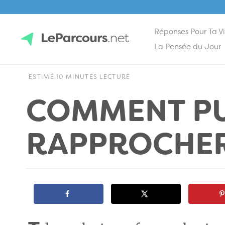
Réponses Pour Ta V
Skip
La Pensée du Jour
to
content
LeParcours.net
ESTIMÉ 10 MINUTES LECTURE
COMMENT PU
RAPPROCHER 