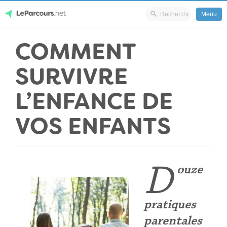
Menu
Skip
COMMENT
LeParcours.net
to
content
SURVIVRE
L’ENFANCE DE
VOS ENFANTS
D
ouze
pratiques
parentales