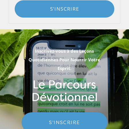
S'INSCRIRE
Inscrivez-vous à des Leçons
Quotidiennes Pour Nourrir Votre
Esprit.
Le Parcours
Dévotionnel
S'INSCRIRE