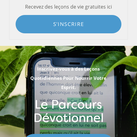
Recevez des leçons de vie gratuites ici
S'INSCRIRE
Inscrivez-vous à des Leçons
Quotidiennes Pour Nourrir Votre
Esprit.
Le Parcours
Dévotionnel