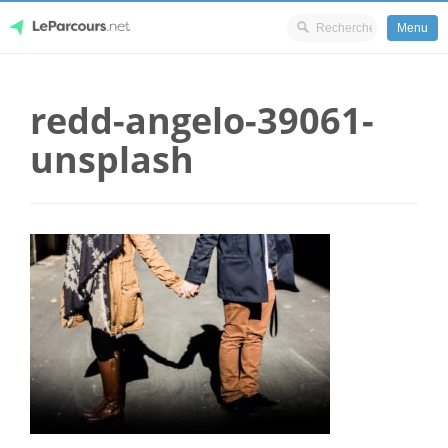
Menu
Skip
LeParcours.net
to
redd-angelo-39061-
content
unsplash