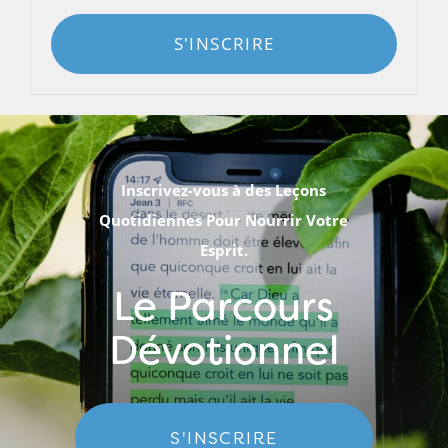
S'INSCRIRE
Inscrivez-vous à des Leçons
Quotidiennes Pour Nourrir Votre
Esprit.
Le Parcours
Dévotionnel
S'INSCRIRE