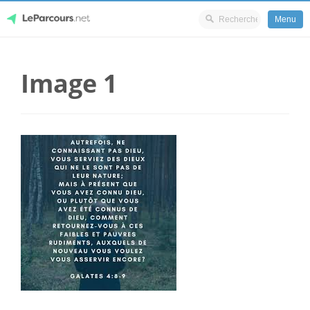
Menu
Skip
LeParcours.net
to
Image 1
content