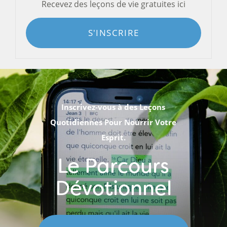
Recevez des leçons de vie gratuites ici
S'INSCRIRE
Inscrivez-vous à des Leçons
Quotidiennes Pour Nourrir Votre
Esprit.
Le Parcours
Dévotionnel