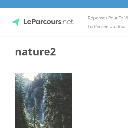
Réponses Pour Ta V
Skip
La Pensée du Jour
to
content
LeParcours.net
nature2