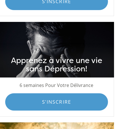
S'INSCRIRE
Apprenez à vivre une vie
sans Dépression!
6 semaines Pour Votre Délivrance
S'INSCRIRE