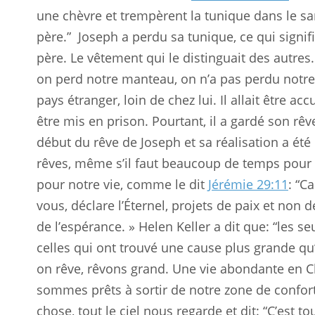
une chèvre et trempèrent la tunique dans le san
père.”
Joseph a perdu sa tunique, ce qui signif
père. Le vêtement qui le distinguait des autres
on perd notre manteau, on n’a pas perdu notre 
pays étranger, loin de chez lui. Il allait être ac
être mis en prison. Pourtant, il a gardé son rêv
début du rêve de Joseph et sa réalisation a été
rêves, même s’il faut beaucoup de temps pour qu
pour notre vie, comme le dit
Jérémie 29:11
: “C
vous, déclare l’Éternel, projets de paix et non
de l’espérance. » Helen Keller a dit que: “les
celles qui ont trouvé une cause plus grande q
on rêve, rêvons grand. Une vie abondante en 
sommes prêts à sortir de notre zone de confo
chose, tout le ciel nous regarde et dit: “C’est to