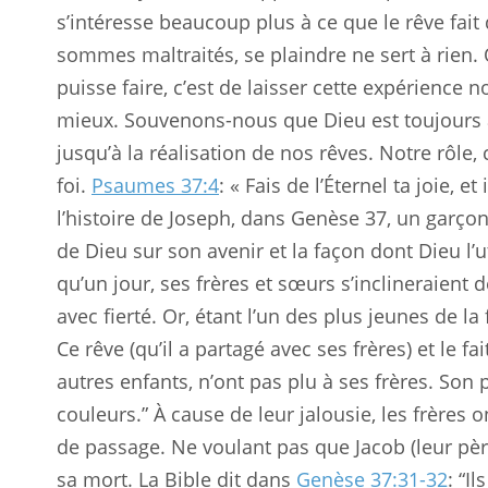
s’intéresse beaucoup plus à ce que le rêve fai
sommes maltraités, se plaindre ne sert à rien.
puisse faire, c’est de laisser cette expérience n
mieux. Souvenons-nous que Dieu est toujours 
jusqu’à la réalisation de nos rêves. Notre rôle, 
foi.
Psaumes 37:4
: « Fais de l’Éternel ta joie, e
l’histoire de Joseph, dans Genèse 37
, un garçon
de Dieu sur son avenir et la façon dont Dieu l’util
qu’un jour, ses frères et sœurs s’inclineraient d
avec fierté. Or, étant l’un des plus jeunes de la 
Ce rêve (qu’il a partagé avec ses frères) et le fa
autres enfants, n’ont pas plu à ses frères. Son
couleurs.” À cause de leur jalousie, les frères 
de passage. Ne voulant pas que Jacob (leur père)
sa mort. La Bible dit dans
Genèse 37:31-32
: “I