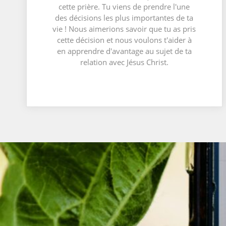
cette prière. Tu viens de prendre l'une
des décisions les plus importantes de ta
vie ! Nous aimerions savoir que tu as pris
cette décision et nous voulons t'aider à
en apprendre d'avantage au sujet de ta
relation avec Jésus Christ.