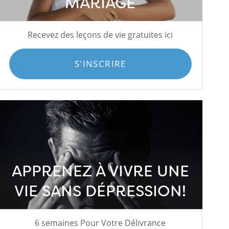
MARIAGE
Recevez des leçons de vie gratuites ici
S'INSCRIRE
APPRENEZ À VIVRE UNE
VIE SANS DÉPRESSION!
6 semaines Pour Votre Délivrance