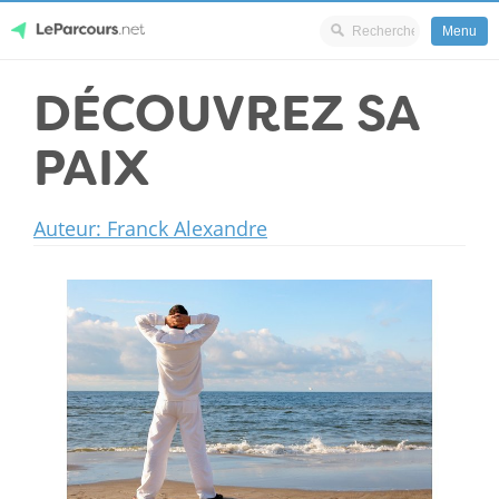
Menu
Skip
DÉCOUVREZ SA
LeParcours.net
to
content
PAIX
Auteur: Franck Alexandre