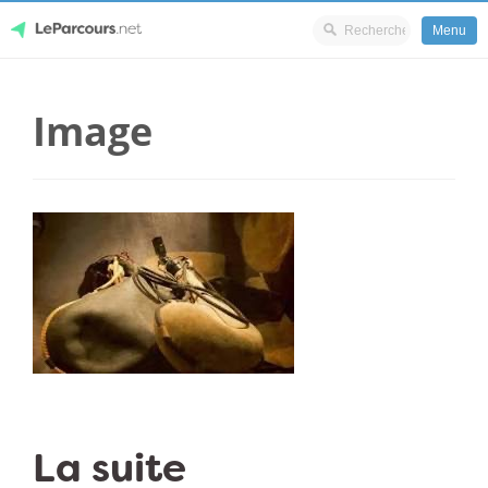
Menu
Skip
LeParcours.net
to
Image
content
La suite