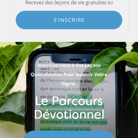
Recevez des leçons de vie gratuites ici
S'INSCRIRE
Inscrivez-vous à des Leçons
Quotidiennes Pour Nourrir Votre
Esprit.
Le Parcours
Dévotionnel