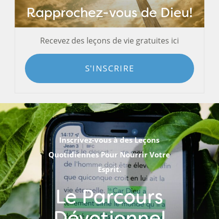
Rapprochez-vous de Dieu!
Recevez des leçons de vie gratuites ici
S'INSCRIRE
Inscrivez-vous à des Leçons
Quotidiennes Pour Nourrir Votre
Esprit.
Le Parcours
Dévotionnel