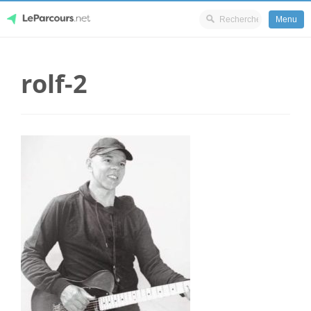
Menu
Skip
LeParcours.net
to
rolf-2
content