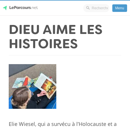
Menu
Skip
DIEU AIME LES
LeParcours.net
to
content
HISTOIRES
Elie Wiesel, qui a survécu à l’Holocauste et a