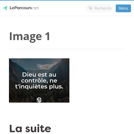
Menu
Skip
LeParcours.net
to
Image 1
content
La suite