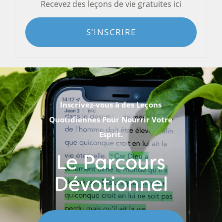
Recevez des leçons de vie gratuites ici
S'INSCRIRE
Inscrivez-vous à des Leçons
Quotidiennes Pour Nourrir Votre
Esprit.
Le Parcours
Dévotionnel