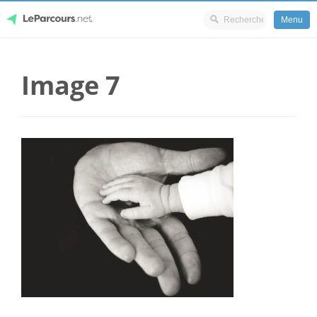
Menu
Skip
LeParcours.net
to
Image 7
content