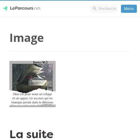
Menu
Skip
LeParcours.net
to
Image
content
La suite