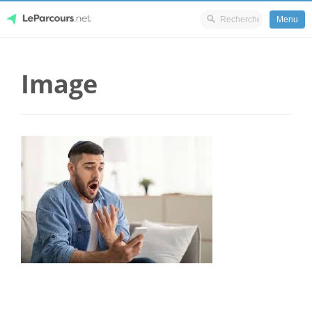
Menu
Skip
LeParcours.net
to
Image
content