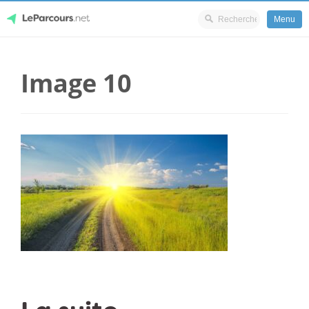
Menu
Skip
LeParcours.net
to
Image 10
content