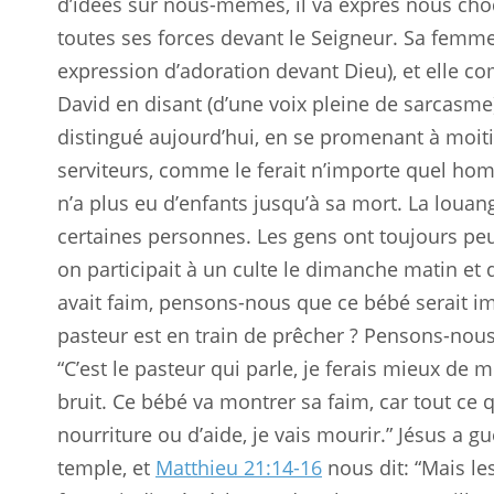
d’idées sur nous-mêmes, il va exprès nous ch
toutes ses forces devant le Seigneur. Sa femme,
expression d’adoration devant Dieu), et elle co
David en disant (d’une voix pleine de sarcasme)
distingué aujourd’hui, en se promenant à moiti
serviteurs, comme le ferait n’importe quel hom
n’a plus eu d’enfants jusqu’à sa mort. La loua
certaines personnes. Les gens ont toujours peur
on participait à un culte le dimanche matin et 
avait faim, pensons-nous que ce bébé serait im
pasteur est en train de prêcher ? Pensons-nous 
“C’est le pasteur qui parle, je ferais mieux de me
bruit. Ce bébé va montrer sa faim, car tout ce qu’
nourriture ou d’aide, je vais mourir.” Jésus a gu
temple, et
Matthieu 21:14-16
nous dit: “Mais les