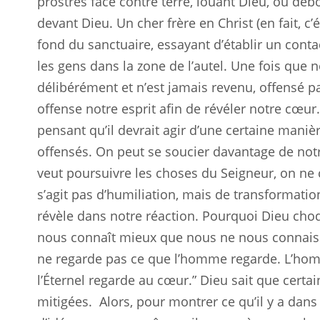
prostrés face contre terre, louant Dieu, ou deb
devant Dieu. Un cher frère en Christ (en fait, c’é
fond du sanctuaire, essayant d’établir un conta
les gens dans la zone de l’autel. Une fois que no
délibérément et n’est jamais revenu, offensé par
offense notre esprit afin de révéler notre cœu
pensant qu’il devrait agir d’une certaine manière
offensés. On peut se soucier davantage de notr
veut poursuivre les choses du Seigneur, on ne c
s’agit pas d’humiliation, mais de transformatio
révèle dans notre réaction. Pourquoi Dieu choqu
nous connaît mieux que nous ne nous conna
ne regarde pas ce que l’homme regarde. L’hom
l’Éternel regarde au cœur.” Dieu sait que certa
mitigées.
Alors, pour montrer ce qu’il y a dans