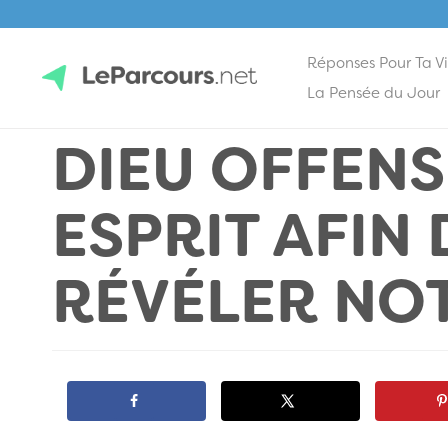
Réponses Pour Ta V
Skip
La Pensée du Jour
to
DIEU OFFEN
content
LeParcours.net
ESPRIT AFIN 
RÉVÉLER NO