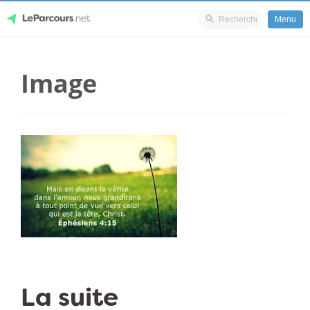
Menu
Skip
LeParcours.net
to
Image
content
La suite