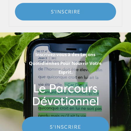
S'INSCRIRE
Inscrivez-vous à des Leçons
Quotidiennes Pour Nourrir Votre
Esprit.
Le Parcours
Dévotionnel
S'INSCRIRE