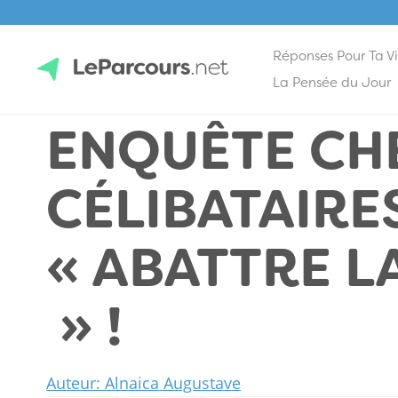
Réponses Pour Ta V
Skip
La Pensée du Jour
to
ENQUÊTE CH
content
LeParcours.net
CÉLIBATAIRES
« ABATTRE L
» !
Auteur: Alnaica Augustave