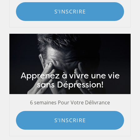
S'INSCRIRE
Apprenez à vivre une vie
sans Dépression!
6 semaines Pour Votre Délivrance
S'INSCRIRE