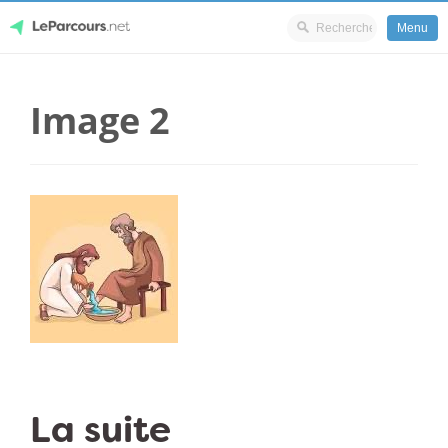
Menu
Skip
LeParcours.net
to
Image 2
content
La suite