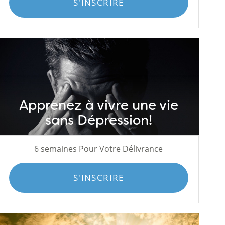
S'INSCRIRE
Apprenez à vivre une vie
sans Dépression!
6 semaines Pour Votre Délivrance
S'INSCRIRE