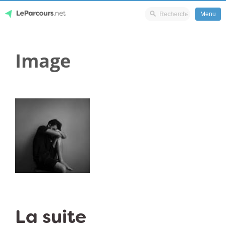
Menu
Skip
LeParcours.net
to
Image
content
La suite