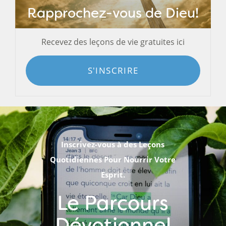
Rapprochez-vous de Dieu!
Recevez des leçons de vie gratuites ici
S'INSCRIRE
Inscrivez-vous à des Leçons
Quotidiennes Pour Nourrir Votre
Esprit.
Le Parcours
Dévotionnel