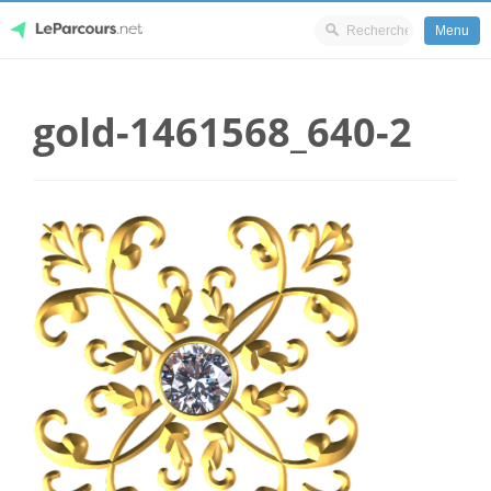
Menu
Skip
LeParcours.net
to
gold-1461568_640-2
content