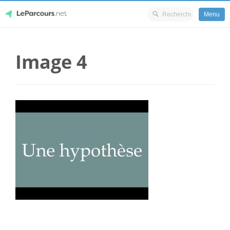
Menu
Skip
LeParcours.net
to
Image 4
content