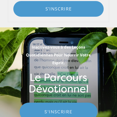
S'INSCRIRE
Inscrivez-vous à des Leçons
Quotidiennes Pour Nourrir Votre
Esprit.
Le Parcours
Dévotionnel
S'INSCRIRE