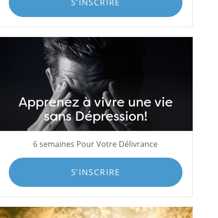
S'INSCRIRE
Apprenez à vivre une vie
sans Dépression!
6 semaines Pour Votre Délivrance
S'INSCRIRE