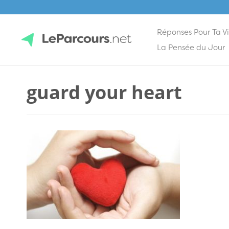
Réponses Pour Ta V
Skip
La Pensée du Jour
to
content
LeParcours.net
guard your heart